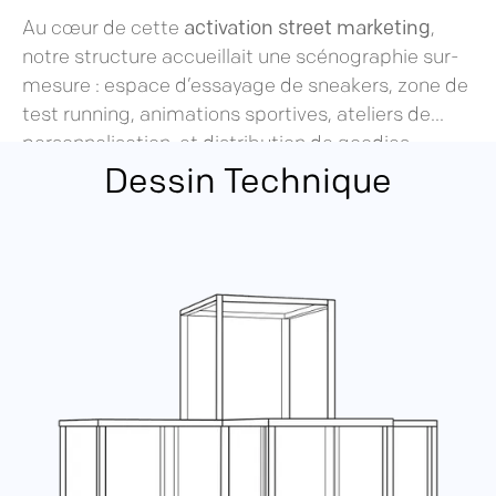
Au cœur de cette
activation street marketing
,
notre structure accueillait une scénographie sur-
mesure : espace d’essayage de sneakers, zone de
test running, animations sportives, ateliers de
personnalisation, et distribution de goodies.
L’ensemble a permis de
créer du trafic
,
générer de
Dessin Technique
l’engagement
, et
amplifier la notoriété de
Saucony
sur chaque étape du parcours.