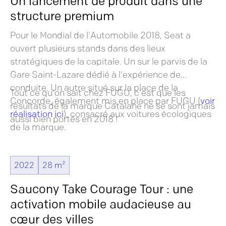
Un lancement de produit dans une
structure premium
Pour le Mondial de l'Automobile 2018, Seat a
ouvert plusieurs stands dans des lieux
stratégiques de la capitale. Un sur le parvis de la
Gare Saint-Lazare dédié à l'expérience de
conduite. Un autre situé sur la place de la
Tout ce qu'on sait chez FUGU, c'est que les
Concorde, également mis en place par FUGU (
voir
résultats de la marque Catalane ne se sont jamais
réalisation ici
), consacré aux voitures écologiques
aussi bien portés en 2018 !
de la marque.
2022
28 m²
Saucony Take Courage Tour : une
activation mobile audacieuse au
cœur des villes