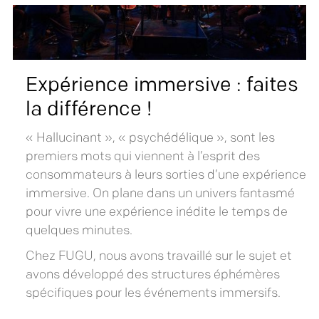
Expérience immersive : faites
la différence !
« Hallucinant », « psychédélique », sont les
premiers mots qui viennent à l’esprit des
consommateurs à leurs sorties d’une expérience
immersive. On plane dans un univers fantasmé
pour vivre une expérience inédite le temps de
quelques minutes.
Chez FUGU, nous avons travaillé sur le sujet et
avons développé des structures éphémères
spécifiques pour les événements immersifs.