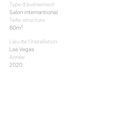
Type d'événement
Salon internantional
Taille structure
80m²
Lieu de l'installation
Las Vegas
Année
2020
Pour sortir du style industriel et conventionnel
des autres exposants, Haulotte se démarque
avec une structure chaleureuse en bois pour
accueillir ses visiteurs lors du plus grand salon
de construction d’Amérique du Nord.
Ce matériau, ainsi que les formes organiques
de la voûte Gridshell créent une rupture