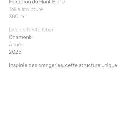
Marathon du Mont Blanc
Taille structure
300 m²
Lieu de l'installation
Chamonix
Année
2025
Inspirée des orangeries, cette structure unique
se distingue par :
- Une charpente en bois lamellé-collé
- Un atrium central panoramique en toile cristal
Grâce à sa modularité, la Fexbox été
configurée pour offrir plusieurs ambiances
complémentaires au sein d’un seul module :