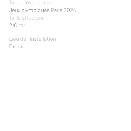
Type d'événement
Jeux olympiques Paris 2024
Taille structure
210 m²
Lieu de l'installation
Dreux
Année
2024
Toyota a choisi notre modèle phare, la Flexbox,
pour créer un
village d’activation éphémère
.
Les modules ont été agencés en véritable
structure d'hospitalité.
Au programme :
container bar, espace lounge, zone d’accueil et
un rooftop avec une vue panoramique sur les
pistes d’essai. Conçus pour des
activations
outdoor à fort impact
, nos containers offrent