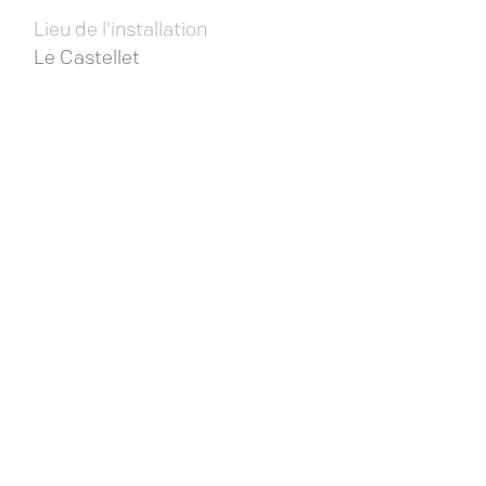
Lieu de l'installation
Le Castellet
Année
2023
Ford Trucks mise sur la
Woodbox
pour
promouvoir sa marque et gagner en visibilité
pendant le légendaire Grand-Prix Camion. Pour
l'occasion, six structures Woodbox ont été
déployées pour créer plusieurs espaces
distincts au sein de la structure : un espace
boutique, un espace lounge et restauration et
un espace promotion.