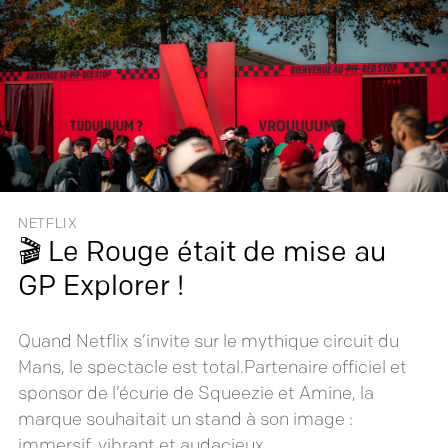
NETFLIX
🎬 Le Rouge était de mise au
GP Explorer !
Quand Netflix s’invite sur le mythique circuit du
Mans, le spectacle est total.Partenaire officiel et
sponsor de l’écurie de Squeezie et Amine, la
marque souhaitait un stand à son image :
immersif, vibrant et audacieux.