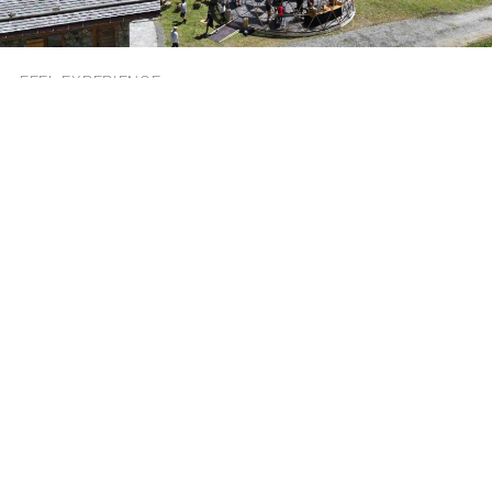
FEEL EXPERIENCE
Organiser l’extraordinaire : un
séminaire outdoor en pleine
nature sous un dôme en bois
Pour fêter les 15 ans de l’agence Feel Experience,
notre équipe a installé un dôme bois panoramique
perché à 1600 mètres d’altitude, au cœur de la
chaîne des Aravis.
DISCOVER THE CASE